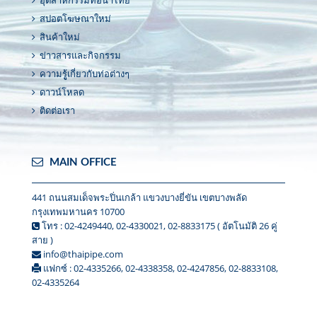
สปอตโฆษณาใหม่
สินค้าใหม่
ข่าวสารและกิจกรรม
ความรูู้เกี่ยวกับท่อต่างๆ
ดาวน์โหลด
ติดต่อเรา
MAIN OFFICE
441 ถนนสมเด็จพระปิ่นเกล้า แขวงบางยี่ขัน เขตบางพลัด
กรุงเทพมหานคร 10700
โทร : 02-4249440, 02-4330021, 02-8833175 ( อัตโนมัติ 26 คู่
สาย )
info@thaipipe.com
แฟกซ์ : 02-4335266, 02-4338358, 02-4247856, 02-8833108,
02-4335264